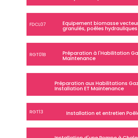
Equipement biomasse vecteur 
FDCL07
granulés, poêles hydrauliques
Préparation à l'Habilitation 
RGT01B
Maintenance
Préparation aux Habilitations G
Installation ET Maintenance
RGT13
Installation et entretien Poê
Installation d'une Pompe à Chale