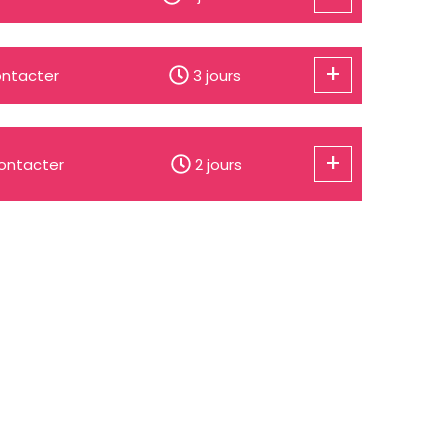
+
ntacter
3 jours
+
ontacter
2 jours