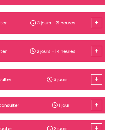
+
ter
3 jours - 21 heures
+
ter
2 jours - 14 heures
+
ulter
3 jours
+
consulter
1 jour
+
acter
2 jours