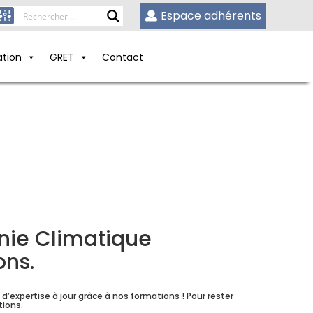
Espace adhérents
ation
GRET
Contact
nie Climatique
ons.
xpertise à jour grâce à nos formations ! Pour rester
tions.