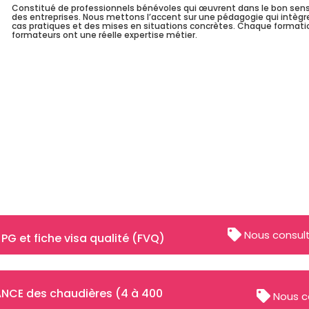
Constitué de professionnels bénévoles qui œuvrent dans le bon sens
des entreprises. Nous mettons l’accent sur une pédagogie qui intègre 
cas pratiques et des mises en situations concrètes. Chaque formatio
formateurs ont une réelle expertise métier.
Nous consul
 PG et fiche visa qualité (FVQ)
ANCE des chaudières (4 à 400
Nous c