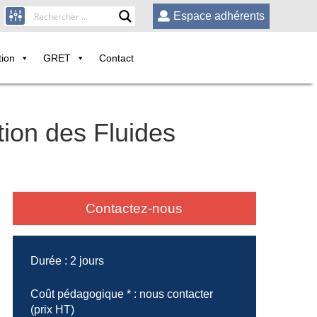
Espace adhérents
tion
GRET
Contact
tion des Fluides
Contactez-nous
Durée :
2 jours
Coût pédagogique * :
nous contacter
(prix HT)