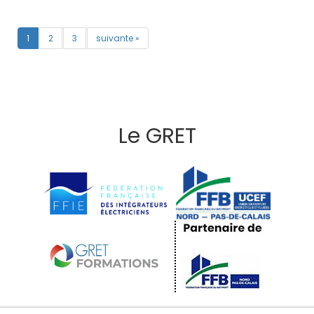
1
2
3
suivante »
Le GRET