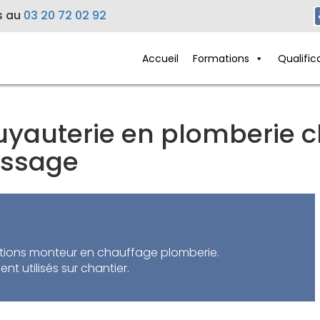
s au
03 20 72 02 92
Accueil
Formations
Qualific
uyauterie en plomberie 
issage
lations monteur en chauffage plomberie.
t utilisés sur chantier.