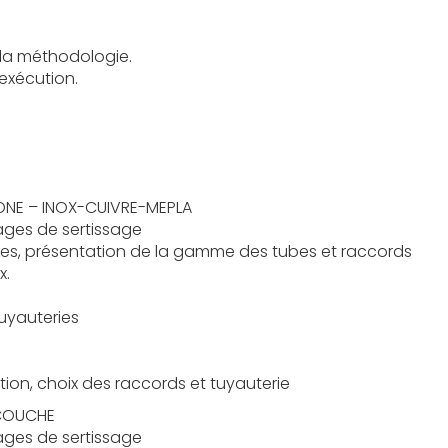
 la méthodologie.
exécution.
ONE – INOX-CUIVRE-MEPLA
llages de sertissage
ides, présentation de la gamme des tubes et raccords
x.
tuyauteries
tion, choix des raccords et tuyauterie
 COUCHE
llages de sertissage