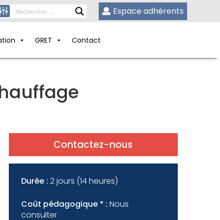
Espace adhérents
ation
GRET
Contact
chauffage
Contactez-nous
Durée :
2 jours (14 heures)
Coût pédagogique * :
Nous
consulter