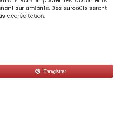
olutions vont impacter les documents
enant sur amiante. Des surcoûts seront
us accréditation.
Enregistrer