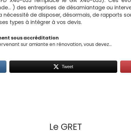
ule FD X46-033 remplace le GA X46-033). Ces év
nde… ) des entreprises de désamiantage ou interv
 la nécessité de disposer, désormais, de rapports so
es types à intégrer à vos devis.
ment
sous accréditation
ervenant sur amiante en rénovation, vous devez…
Tweet
Le GRET